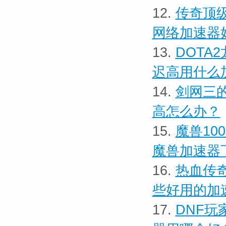
12.
传奇顶
网络加速器
13.
DOTA
迟高用什么
14.
剑网三
高怎么办？
15.
魔兽10
魔兽加速器
16.
热血传
些好用的加
17.
DNF玩