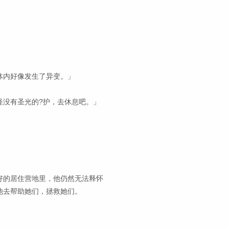
体内好像发生了异变。」
怪没有圣光的?护，去休息吧。」
好的居住营地里，他仍然无法释怀
他去帮助她们，拯救她们。