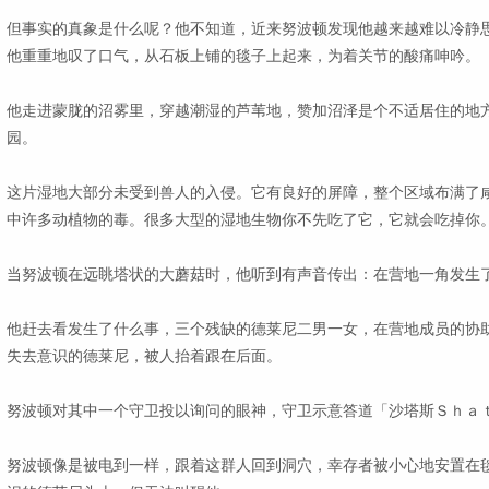
但事实的真象是什么呢？他不知道，近来努波顿发现他越来越难以冷静
他重重地叹了口气，从石板上铺的毯子上起来，为着关节的酸痛呻吟。
他走进蒙胧的沼雾里，穿越潮湿的芦苇地，赞加沼泽是个不适居住的地
园。
这片湿地大部分未受到兽人的入侵。它有良好的屏障，整个区域布满了
中许多动植物的毒。很多大型的湿地生物你不先吃了它，它就会吃掉你
当努波顿在远眺塔状的大蘑菇时，他听到有声音传出：在营地一角发生
他赶去看发生了什么事，三个残缺的德莱尼二男一女，在营地成员的协
失去意识的德莱尼，被人抬着跟在后面。
努波顿对其中一个守卫投以询问的眼神，守卫示意答道「沙塔斯Ｓｈａ
努波顿像是被电到一样，跟着这群人回到洞穴，幸存者被小心地安置在