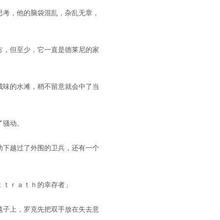
思考，他的脑袋混乱，杂乱无章，
方，但至少，它一直是德莱尼的家
咸味的水滩，稍不留意就会中了当
。
了骚动。
助下越过了外围的卫兵，还有一个
ｔｔｒａｔｈ的幸存者」
毯子上，罗克先把双手放在失去意