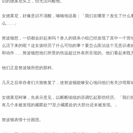
识的德莱尼头上，但无法叫醒他。
女德莱尼，好像意识不清醒，喃喃地说着：「我们在哪里？发生了什么
么……」
努波顿想，一切都会好起来吗？兽人的猎杀小组已经发现了其中一个营
么活下来的呢？这女孩经历了什么可怕的事？要怎么医治这个无意识者
和动作……努波顿想他们所受的伤远超过外表所呈现的。他们看起来既
他们正是努波顿所想的那样。
几天之后幸存者们大致恢复了，使努波顿能够安心地问他们有关沙塔斯
女德莱尼柯琳，先表示意见，以断断续续的语调忆起那些经历。「我们
有几个未被发现的藏匿处??至少藏匿处的大部分还未被发现。」
努波顿表情十分困惑。