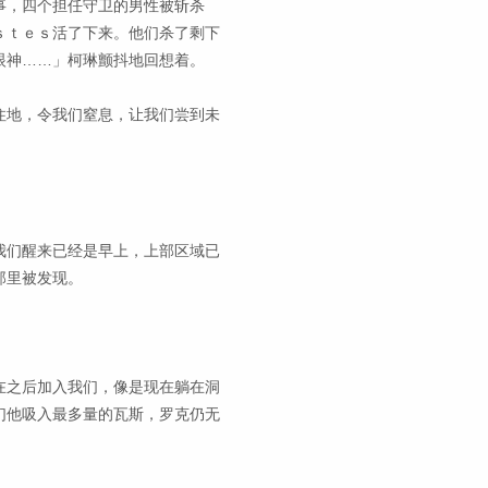
事，四个担任守卫的男性被斩杀
ｓｔｅｓ活了下来。他们杀了剩下
眼神……」柯琳颤抖地回想着。
住地，令我们窒息，让我们尝到未
我们醒来已经是早上，上部区域已
那里被发现。
在之后加入我们，像是现在躺在洞
们他吸入最多量的瓦斯，罗克仍无