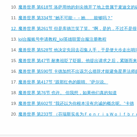
10.
魔兽世界 第618节 洛萨用他的剑尖挑开了地上曾属于麦迪文的
11.
魔兽世界 第334节 “她不可能－－她……能够吗？”
12.
魔兽世界 第261节 但是库德兰笑了笑。“啊，是的，不过不是很
13.
lol台服账号申请教程_lol英雄联盟台服注册教程
14.
魔兽世界 第528节 他决定先回去召集人手，于是便大步走出哨
15.
魔兽世界 第47节 耐奥祖眨了眨眼。他提出请求之后，紧随而来
16.
魔兽世界 第590节 卡德加想不出该怎么措辞才能避免星界法师
17.
魔兽世界 第417节 “跟那红色的眼睛。”萨尔说。
18.
魔兽世界 第76节 也许。 但我想，如果他们真的知道
19.
魔兽世界 第602节 “我还以为你根本没有忠诚的概念呢。”卡德
20.
魔兽世界 第233节 （芬瑞斯实名为ＦｅｎｒｉｓＷｏｌｆｂｒ