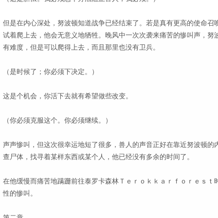
但是在内心深处，努波顿知道战争已经结束了。若是真有更高的使命召
试着爬上去，他会无意义地牺牲。晚风中一次次袭来痛苦的惨叫声，努
有难度，但是可以爬得上去，而且那里也没有卫兵。
（是时候了；你必须下决定。）
这是个机会，你活下去就有希望做些改变。
（你必须克服这个。你必须继续。）
声声惨叫，但这次很幸运地短了很多，兽人的声音正好在靠近努波顿的
查尸体，找寻着某样东西或某个人，他已经没有多余的时间了。
在他缓慢而痛苦地蹒跚前往泰罗卡森林Ｔｅｒｏｋｋａｒｆｏｒｅｓｔ
性的惨叫。
第二章