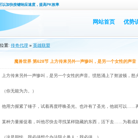
可以加快按键响应速度，提高PK效率
网站首页
优势
位置:
传奇代理
»
英雄联盟
魔兽世界 第628节 上方传来另外一声惨叫，是另一个女性的声音
上方传来另外一声惨叫，是另一个女性的声音。愤怒涌上了努波顿，怒
（你无能为力。）
他用力握紧了锤子，试着再度呼唤圣光。也许有了圣光，他就可以……
某种力量摧促着，叫他尽快去寻找某样隐藏的东西，活下去……为着成
（这是胆怯。我必须想个办法阻止兽人；我必须。）