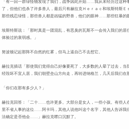
「有一回一群绿怪物发现了我们，战争因此开始……我从未经历过这种
了，但他们也杀了许多兽人，最后只有赫拉克Ｈｅｒａｃ和埃斯特斯Ｅ
那些残忍绿怪，那些兽人都是凶猛的野兽，他们的眼神……那些狂暴的
埃斯特斯说：「那时真是一团混乱，有恶臭的瓦斯不一会传入我们的居
体验过的衰弱感。」
努波顿记起那阵不自然的红雾，但马上逼自己不去想它。
赫拉克插话「那使我们觉得自己好像要死了，大多数的人晕了过去，当
经毁坏不宜人居，我们朝壁垒山方向走，再转进纳格兰，几天后我们在
「你们在那有多少人？」
赫拉克回答：「二十……也许更多。大部分是女人，一些小孩。有些人
里不省人事的这位……阿卡玛，其他人说他叫这个名字，其他人告诉我
法确定是否他会……」赫拉克噤口沉默了。