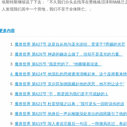
埃斯特斯继续说了下去：「不久我们分头去找寻在赞格格沼泽和纳格兰
人发现我们其中一个营地，我们不至于全体阵亡。」
更多内容
1.
魔兽世界 第627节 这是自从他与圣光连结，受宠于?恩赐的光芒
2.
魔兽世界 第626节 神迹的确这么做了，但却不是圣光的力量。
3.
魔兽世界 第625节 “我是您的了。”他嘶哑着说道。
4.
魔兽世界 第624节 他混乱的思绪逐渐清晰起来。这个巫师看来绝
5.
魔兽世界 第623节 克尔苏加德隐藏起他的厌恶，他不想让这个”
6.
魔兽世界 第622节 “不，那是因为我们是不可或缺的１
7.
魔兽世界 第621节 杜雷登嗤之以鼻：”我可是头一回听说你的这
8.
魔兽世界 第620节 他身后一声从喉咙深处发出的战吼吸引了他的
9.
魔兽世界 第619节 闯入者说完最后一句话，一阵微风吹过，卷起