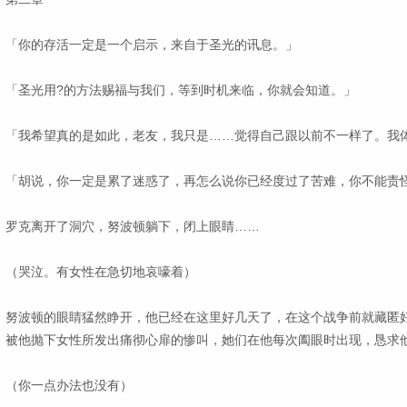
「你的存活一定是一个启示，来自于圣光的讯息。」
「圣光用?的方法赐福与我们，等到时机来临，你就会知道。」
「我希望真的是如此，老友，我只是……觉得自己跟以前不一样了。我
「胡说，你一定是累了迷惑了，再怎么说你已经度过了苦难，你不能责
罗克离开了洞穴，努波顿躺下，闭上眼睛……
（哭泣。有女性在急切地哀嚎着）
努波顿的眼睛猛然睁开，他已经在这里好几天了，在这个战争前就藏匿
被他抛下女性所发出痛彻心扉的惨叫，她们在他每次阖眼时出现，恳求
（你一点办法也没有）