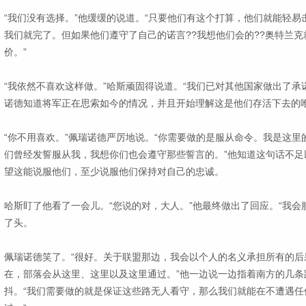
“我们没有选择。”他缓缓的说道。“只要他们有这个打算，他们就能轻
我们就完了。但如果他们遵守了自己的诺言??我想他们会的??奥特兰
价。”
“我依然不喜欢这样做。”哈斯顽固得说道。“我们已对其他国家做出了承
诺德知道将军正在思索如今的情况，并且开始理解这是他们存活下去的
“你不用喜欢。”佩瑞诺德严厉地说。“你需要做的是服从命令。我是这
们曾经发誓服从我，我想你们也会遵守那些誓言的。”他知道这句话不足
望这能说服他们，至少说服他们保持对自己的忠诚。
哈斯盯了他看了一会儿。“您说的对，大人。”他最终做出了回应。“我会
了头。
佩瑞诺德笑了。“很好。关于联盟那边，我会以个人的名义承担所有的后
在，部落会从这里、这里以及这里通过。”他一边说一边指着南方的几条
抖。“我们需要做的就是保证这些路无人看守，那么我们就能在不遭遇任