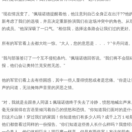
“现在情况变了。”佩瑞诺德提醒着他，他注意到自己全身正在出汗??他
新考虑了我们的选项，并且决定重新扮演我们在这场冲突中的角色。从
的成员。”他深深吸了一口气。“相信我，选择这条路会让我们过的更好。
所有的军官看上去都大吃一惊。“大人，您的意思是．．．？”卡丹问道
“我与部落签订了一个互不侵犯条约。”佩瑞诺德回答说。“我们将不会
报，他们会让奥特兰克安然无恙。”
他的军官们看上去有些困惑，其中一些人显得愤怒或者是悲痛。“你是让
声的问道，无法掩饰声音里的厌恶之情。
“对，我就是去跟兽人同谋１佩瑞诺德终于失去了冷静，愤怒地喊出声来
毫无保留得在言语里倾泻着自己的愤怒和恐惧。“你知道我们面对的是什
扫这片山脉！穿过我们的家园！你知道他们有多少人吗？成千上万１哈
他们都曾看过同样的一份报告。“你们知道这些兽人长什么样吗？我曾经
一个兽人。他们体积巨大！跟巨魔一样高，但是有两倍宽！发达的肌肉，