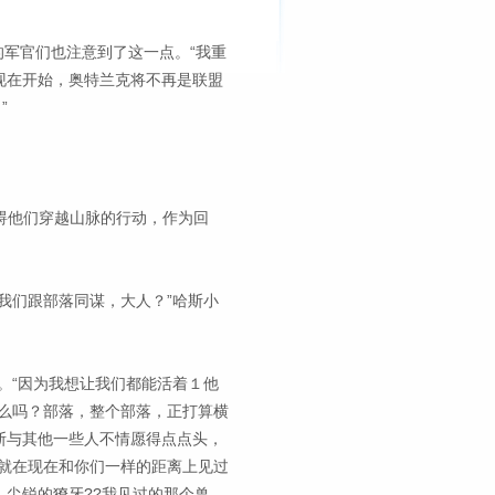
的军官们也注意到了这一点。“我重
现在开始，奥特兰克将不再是联盟
”
。
阻碍他们穿越山脉的行动，作为回
我们跟部落同谋，大人？”哈斯小
。“因为我想让我们都能活着１他
么吗？部落，整个部落，正打算横
斯与其他一些人不情愿得点点头，
就在现在和你们一样的距离上见过
尖锐的獠牙??我见过的那个兽