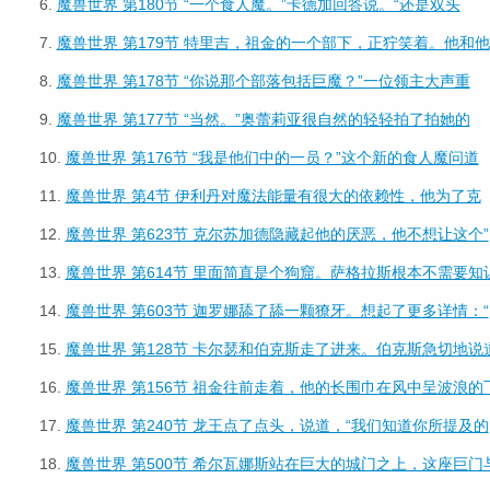
6.
魔兽世界 第180节 “一个食人魔。”卡德加回答说。“还是双头
7.
魔兽世界 第179节 特里吉，祖金的一个部下，正狞笑着。他和他
8.
魔兽世界 第178节 “你说那个部落包括巨魔？”一位领主大声重
9.
魔兽世界 第177节 “当然。”奥蕾莉亚很自然的轻轻拍了拍她的
10.
魔兽世界 第176节 “我是他们中的一员？”这个新的食人魔问道
11.
魔兽世界 第4节 伊利丹对魔法能量有很大的依赖性，他为了克
12.
魔兽世界 第623节 克尔苏加德隐藏起他的厌恶，他不想让这个”
13.
魔兽世界 第614节 里面简直是个狗窟。萨格拉斯根本不需要知
14.
魔兽世界 第603节 迦罗娜舔了舔一颗獠牙。想起了更多详情：“
15.
魔兽世界 第128节 卡尔瑟和伯克斯走了进来。伯克斯急切地说
16.
魔兽世界 第156节 祖金往前走着，他的长围巾在风中呈波浪的
17.
魔兽世界 第240节 龙王点了点头，说道，“我们知道你所提及的
18.
魔兽世界 第500节 希尔瓦娜斯站在巨大的城门之上，这座巨门