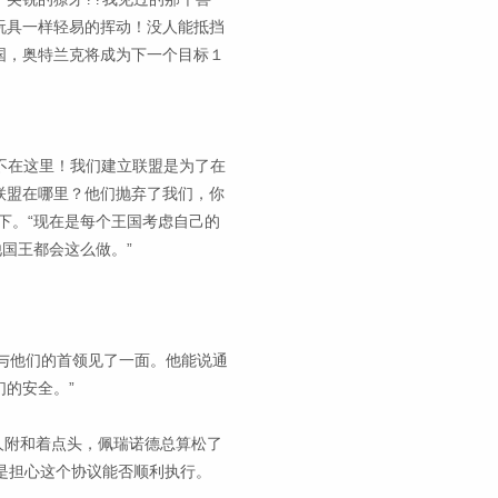
玩具一样轻易的挥动！没人能抵挡
国，奥特兰克将成为下一个目标１
们不在这里！我们建立联盟是为了在
联盟在哪里？他们抛弃了我们，你
下。“现在是每个王国考虑自己的
国王都会这么做。”
我与他们的首领见了一面。他能说通
的安全。”
人附和着点头，佩瑞诺德总算松了
是担心这个协议能否顺利执行。