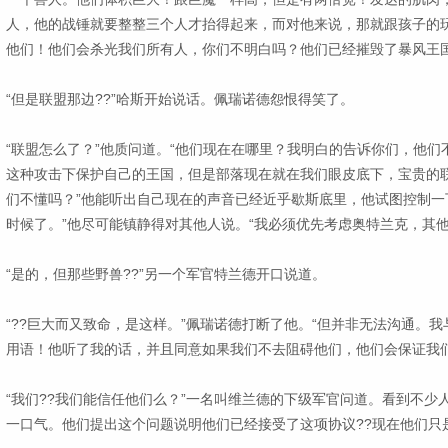
人，他的战锤就要整整三个人才抬得起来，而对他来说，那就跟孩子的
他们！他们会杀光我们所有人，你们不明白吗？他们已经摧毁了暴风王
“但是联盟那边??”哈斯开始说话。佩瑞诺德怨恨得笑了。
“联盟怎么了？”他质问道。“他们现在在哪里？我明白的告诉你们，他
这种攻击下保护自己的王国，但是部落现在就在我们眼皮底下，宝贵的
们不懂吗？”他能听出自己现在的声音已经近乎歇斯底里，他试图控制一
时候了。”他尽可能镇静得对其他人说。“我必须优先考虑奥特兰克，其他
“是的，但那些野兽??”另一个军官特兰德开口说道。
“??巨大而又致命，是这样。”佩瑞诺德打断了他。“但并非无法沟通。
用语！他听了我的话，并且同意如果我们不去阻碍他们，他们会保证我们
“我们??我们能信任他们么？”一名叫维兰德的下级军官问道。看到不少
一口气。他们提出这个问题说明他们已经接受了这项协议??现在他们只