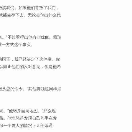
易击溃我们。如果他们背叛了我们，
克就能生存下去。无论会付出什么代
诺。”不过看得出他有些犹豫。佩瑞
唯一方式这个事实。
里的国王，我已经决定了这件事。你
以阻止他们的反对意见，但是他希
服从您的命令。”其他将领也同样点
果。”他转身面向地图。“那么现
路。他恼怒得发现自己的手在发
何一个兽人的情况下让部落通