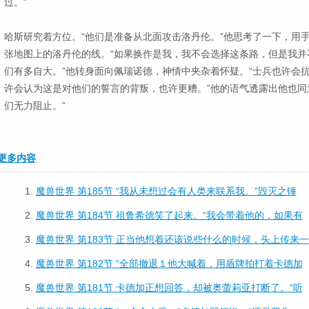
过。”
哈斯研究着方位。“他们是准备从北面攻击洛丹伦。”他思考了一下，用
张地图上的洛丹伦的线。“如果换作是我，我不会选择这条路，但是我并
们有多自大。”他转身面向佩瑞诺德，神情中夹杂着怀疑。“士兵也许会抗
许会认为这是对他们的誓言的背叛，也许更糟。”他的语气透露出他也同
们无力阻止。”
更多内容
1.
魔兽世界 第185节 “我从未想过会有人类来联系我。”毁灭之锤
2.
魔兽世界 第184节 祖鲁希德笑了起来。“我会带着他的，如果有
3.
魔兽世界 第183节 正当他想着还该说些什么的时候，头上传来一
4.
魔兽世界 第182节 “全部撤退１他大喊着，用盾牌拍打着卡德加
5.
魔兽世界 第181节 卡德加正想回答，却被奥蕾莉亚打断了。“听