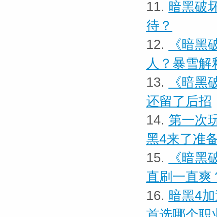
11.
暗黑破
待？
12.
《暗黑
人？暴雪解
13.
《暗黑
还留了后招
14.
第一次
黑4来了准
15.
《暗黑
直刷一直爽
16.
暗黑4
首选哪个职