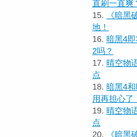
直刷一直爽
15.
《暗黑
地！
16.
暗黑4
2吗？
17.
晴空物
点
18.
暗黑4
用再担心了
19.
晴空物
点
20.
《暗黑