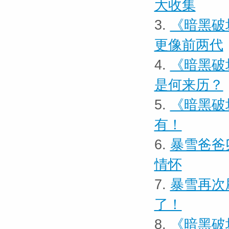
大收集
3.
《暗黑破
更像前两代
4.
《暗黑破
是何来历？
5.
《暗黑破
有！
6.
暴雪爸爸
情怀
7.
暴雪再次
了！
8.
《暗黑破