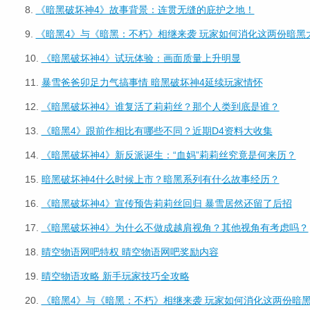
8.
《暗黑破坏神4》故事背景：连贯无缝的庇护之地！
9.
《暗黑4》与《暗黑：不朽》相继来袭 玩家如何消化这两份暗黑
10.
《暗黑破坏神4》试玩体验：画面质量上升明显
11.
暴雪爸爸卯足力气搞事情 暗黑破坏神4延续玩家情怀
12.
《暗黑破坏神4》谁复活了莉莉丝？那个人类到底是谁？
13.
《暗黑4》跟前作相比有哪些不同？近期D4资料大收集
14.
《暗黑破坏神4》新反派诞生：“血妈”莉莉丝究竟是何来历？
15.
暗黑破坏神4什么时候上市？暗黑系列有什么故事经历？
16.
《暗黑破坏神4》宣传预告莉莉丝回归 暴雪居然还留了后招
17.
《暗黑破坏神4》为什么不做成越肩视角？其他视角有考虑吗？
18.
晴空物语网吧特权 晴空物语网吧奖励内容
19.
晴空物语攻略 新手玩家技巧全攻略
20.
《暗黑4》与《暗黑：不朽》相继来袭 玩家如何消化这两份暗